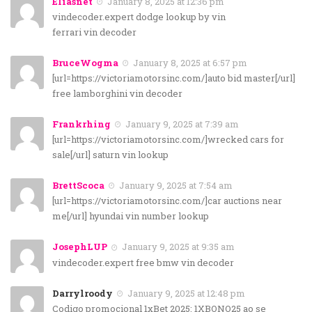
Eliasnet
January 8, 2025 at 12:36 pm
vindecoder.expert dodge lookup by vin
ferrari vin decoder
BruceWogma
January 8, 2025 at 6:57 pm
[url=https://victoriamotorsinc.com/]auto bid master[/url]
free lamborghini vin decoder
Frankrhing
January 9, 2025 at 7:39 am
[url=https://victoriamotorsinc.com/]wrecked cars for
sale[/url] saturn vin lookup
BrettScoca
January 9, 2025 at 7:54 am
[url=https://victoriamotorsinc.com/]car auctions near
me[/url] hyundai vin number lookup
JosephLUP
January 9, 2025 at 9:35 am
vindecoder.expert free bmw vin decoder
Darrylroody
January 9, 2025 at 12:48 pm
Codigo promocional 1xBet 2025: 1XBONO25 ao se