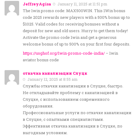
JeffreyAgisa
January 11, 2025 at 11:51 pm
The 1win promo code: MAX500WIN. This 1Win bonus
code 2025 rewards new players with a 500% bonus up to
$1025. Valid codes for receiving bonuses without a
deposit for new and old users. Hurry to get them today!
Activate the promo code 1win and get a generous
welcome bonus of up to 500% on your first four deposits.
https://usghof.org/1win-promo-code-india/
– 1win
aviator bonus code
откачка канализации Слуцк
January 12, 2025 at 8:55 am
Службы откачки канализации в Слуцке, быстро.
Не откладывайте проблему с канализацией в
Слуцке, с использованием современного
оборудования.
Профессиональные услуги по откачке канализации
в Слуцке, с опытными специалистами.
Эффективная откачка канализации в Слуцке, по
выгодным условиям.