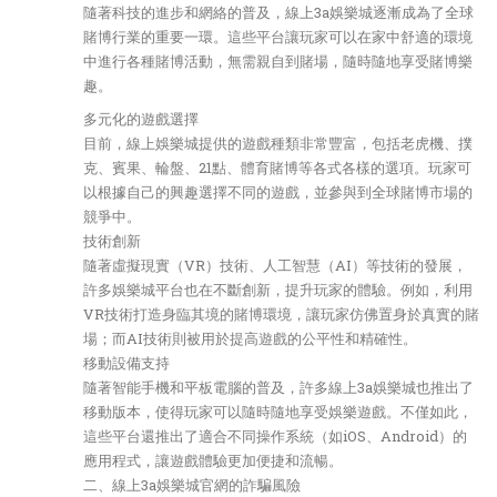
隨著科技的進步和網絡的普及，線上3a娛樂城逐漸成為了全球
賭博行業的重要一環。這些平台讓玩家可以在家中舒適的環境
中進行各種賭博活動，無需親自到賭場，隨時隨地享受賭博樂
趣。
多元化的遊戲選擇
目前，線上娛樂城提供的遊戲種類非常豐富，包括老虎機、撲
克、賓果、輪盤、21點、體育賭博等各式各樣的選項。玩家可
以根據自己的興趣選擇不同的遊戲，並參與到全球賭博市場的
競爭中。
技術創新
隨著虛擬現實（VR）技術、人工智慧（AI）等技術的發展，
許多娛樂城平台也在不斷創新，提升玩家的體驗。例如，利用
VR技術打造身臨其境的賭博環境，讓玩家仿佛置身於真實的賭
場；而AI技術則被用於提高遊戲的公平性和精確性。
移動設備支持
隨著智能手機和平板電腦的普及，許多線上3a娛樂城也推出了
移動版本，使得玩家可以隨時隨地享受娛樂遊戲。不僅如此，
這些平台還推出了適合不同操作系統（如iOS、Android）的
應用程式，讓遊戲體驗更加便捷和流暢。
二、線上3a娛樂城官網的詐騙風險