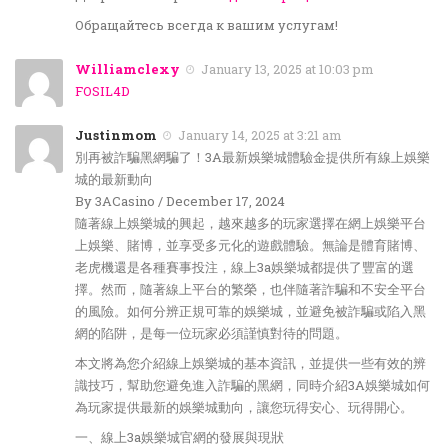
Обращайтесь всегда к вашим услугам!
Williamclexy
January 13, 2025 at 10:03 pm
FOSIL4D
Justinmom
January 14, 2025 at 3:21 am
別再被詐騙黑網騙了！3A最新娛樂城體驗金提供所有線上娛樂
城的最新動向
By 3ACasino / December 17, 2024
隨著線上娛樂城的興起，越來越多的玩家選擇在網上娛樂平台
上娛樂、賭博，並享受多元化的遊戲體驗。無論是體育賭博、
老虎機還是各種賽事投注，線上3a娛樂城都提供了豐富的選
擇。然而，隨著線上平台的繁榮，也伴隨著詐騙和不安全平台
的風險。如何分辨正規可靠的娛樂城，並避免被詐騙或陷入黑
網的陷阱，是每一位玩家必須謹慎對待的問題。
本文將為您介紹線上娛樂城的基本資訊，並提供一些有效的辨
識技巧，幫助您避免進入詐騙的黑網，同時介紹3A娛樂城如何
為玩家提供最新的娛樂城動向，讓您玩得安心、玩得開心。
一、線上3a娛樂城官網的發展與現狀