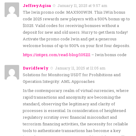
JeffreyAgisa
January 11, 2025 at 9:57 am
The 1win promo code: MAX500WIN. This 1Win bonus
code 2025 rewards new players with a 500% bonus up to
$1025. Valid codes for receiving bonuses without a
deposit for new and old users. Hurry to get them today!
Activate the promo code 1win and get a generous
welcome bonus of up to 500% on your first four deposits.
https://intgez.com/read-blog/105211
– 1win bonus code
Davidfewly
January 11, 2025 at 11:05 am
Solutions for Monitoring USDT for Prohibitions and
Operation Integrity: AML Approaches
In the contemporary realm of virtual currencies, where
rapid transactions and anonymity are becoming the
standard, observing the legitimacy and clarity of
processes is essential. In consideration of heightened
regulatory scrutiny over financial misconduct and
terrorism financing activities, the necessity for reliable
tools to authenticate transactions has become a key