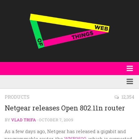
About
WoT Book
Featured
PRODUCTS
12,354
W3C & Specifications
Products
Netgear releases Open 802.11n router
Other Publications
Technology
BY
VLAD TRIFA
· OCTOBER 7, 2009
Code
Research
As a few days ago, Netgear has released a gigabit and
Events
programmable router, the
WNR3500
, which is supported