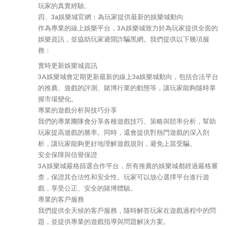
玩家的真實經驗。
四、3a娛樂城官網：為玩家提供最新的娛樂城動向
作為專業的線上娛樂平台，3A娛樂城致力於為玩家提供全面的
娛樂資訊，並協助玩家避開詐騙黑網。我們提供以下幾項服
務：
實時更新娛樂城資訊
3A娛樂城會定期更新最新的線上3a娛樂城動向，包括合法平台
的推薦、遊戲的評測、賭博行業的動態等，讓玩家能夠隨時掌
握市場變化。
專業的遊戲分析與技巧分享
我們的專業團隊會分享各種遊戲技巧、策略與賠率分析，幫助
玩家提高遊戲的勝率。同時，還會提供對熱門遊戲的深入剖
析，讓玩家能夠更好地理解遊戲規則，避免上當受騙。
安全保障與信譽保證
3A娛樂城嚴格篩選合作平台，所有推薦的娛樂城都經過嚴格審
查，保證其合法性和安全性。玩家可以放心選擇平台進行遊
戲，享受公正、安全的賭博體驗。
專業的客戶服務
我們提供全天候的客戶服務，隨時解答玩家在遊戲過程中的問
題，並提供專業的遊戲指導與問題解決方案。