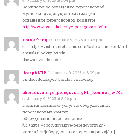
January 9, 2025 at 1:04 pm
Комплексное оснащение переговорной:
мультимедиа, звук, автоматизация
оснащение переговорной комнаты
http://www.osnashcheniye-peregovornoy1.ru
.
Frankrhing
January 9, 2025 at 1:48 pm
[url=https://victoriamotorsinc.com/]auto bid master[/url]
chrysler lookup by vin
daewoo vin decoder
JosephLUP
January 9, 2025 at 6:09 pm
vindecoder.expert bentley vin lookup
oborudovaniye_peregovornykh_komnat_wtKa
January 9, 2025 at 8:06 pm
Полный комплекс услуг по оборудованию
переговорных комнат
оборудование переговорных
[url=https://oborudovaniye-peregovornykh-
komnat1.ru/]оборудование переговорных[/url] .