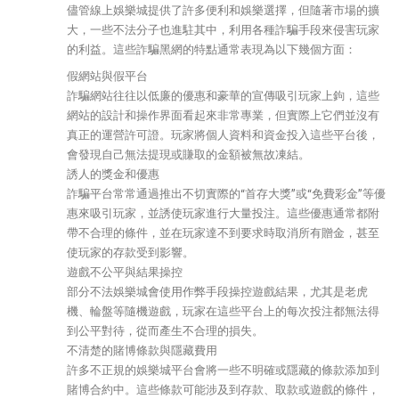
儘管線上娛樂城提供了許多便利和娛樂選擇，但隨著市場的擴
大，一些不法分子也進駐其中，利用各種詐騙手段來侵害玩家
的利益。這些詐騙黑網的特點通常表現為以下幾個方面：
假網站與假平台
詐騙網站往往以低廉的優惠和豪華的宣傳吸引玩家上鉤，這些
網站的設計和操作界面看起來非常專業，但實際上它們並沒有
真正的運營許可證。玩家將個人資料和資金投入這些平台後，
會發現自己無法提現或賺取的金額被無故凍結。
誘人的獎金和優惠
詐騙平台常常通過推出不切實際的“首存大獎”或“免費彩金”等優
惠來吸引玩家，並誘使玩家進行大量投注。這些優惠通常都附
帶不合理的條件，並在玩家達不到要求時取消所有贈金，甚至
使玩家的存款受到影響。
遊戲不公平與結果操控
部分不法娛樂城會使用作弊手段操控遊戲結果，尤其是老虎
機、輪盤等隨機遊戲，玩家在這些平台上的每次投注都無法得
到公平對待，從而產生不合理的損失。
不清楚的賭博條款與隱藏費用
許多不正規的娛樂城平台會將一些不明確或隱藏的條款添加到
賭博合約中。這些條款可能涉及到存款、取款或遊戲的條件，