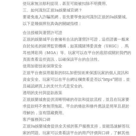
使玩家無法順利提現，甚至可能被扣除不明費用。
三、如何識別正規3a娛樂城官網？
要避免進入詐騙黑網，首先要學會如何識別正規的3a娛樂城。
以下是幾個辨別真偽的關鍵指標：
合法授權與運營許可證
正規的娛樂城平台會擁有合法的運營許可證，這些證書一般來
自於知名的賭博監管機構，如英國賭博委員會（UKGC）、馬
耳他博彩局（MGA）等。玩家可以在平台的底部或關於我們的
頁面查看這些資訊，以確保該平台的合法性。
使用加密技術保障安全
正規平台會採用最新的SSL加密技術來保護玩家的個人資訊和
資金安全。玩家可以在平台網址欄查看是否以“https”開頭，並
且確認網頁上的支付方式是安全的。
透明的支付與提款政策
正規娛樂城會提供清晰明確的存款和提款流程，並且在玩家要
求提款時不會無理拖延。平台的條款和條件應該是簡單且易於
理解的，沒有隱藏費用。
客戶服務與口碑
正規3a娛樂城會提供全天候的客戶服務支持，並能迅速解答玩
家的問題。玩家可以查看該平台的用戶評價與口碑，了解其他